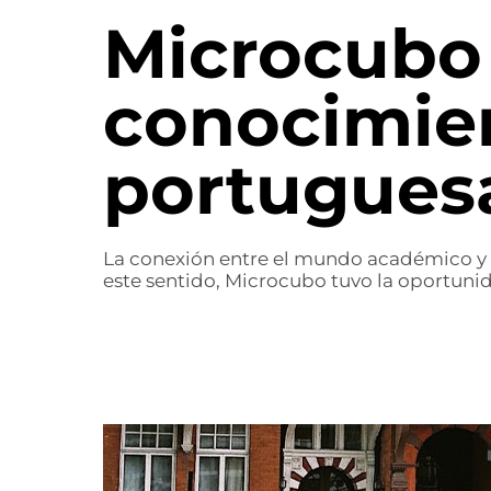
Microcubo
conocimien
portugues
La conexión entre el mundo académico y la
este sentido, Microcubo tuvo la oportuni