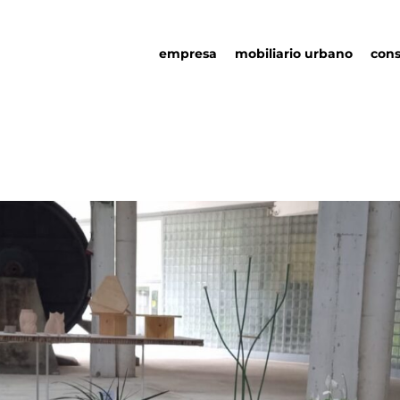
empresa
mobiliario urbano
cons
quienes somos
mobiliario urbano
responsabilidad social
asociaciones
sostenibilidad
detalles urbanos
ambiental
catálogo