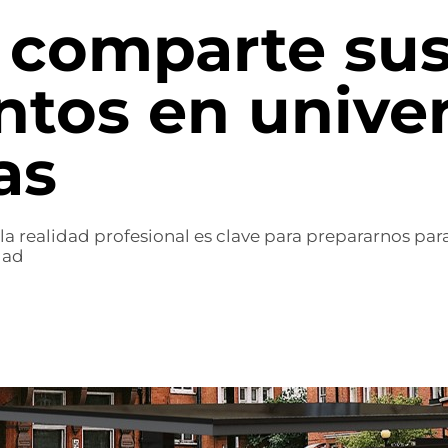
 comparte su
tos en unive
as
 realidad profesional es clave para prepararnos para 
dad