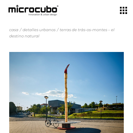
casa
detalles urbanos
terras de trás-os-montes – el
destino natural