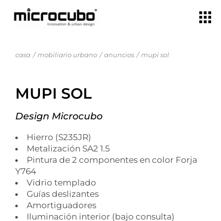
casa
mobiliario urbano
anuncios
mupi sol
MUPI SOL
Design Microcubo
Hierro (S235JR)
Metalización SA2 1.5
Pintura de 2 componentes en color Forja
Y764
Vidrio templado
Guías deslizantes
Amortiguadores
Iluminación interior (bajo consulta)