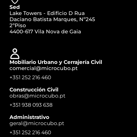
Sed
Lake Towers - Edifício D Rua
Daciano Batista Marques, Nº245
2ºPiso
4400-617 Vila Nova de Gaia
Mobiliario Urbano y Cerrajería Civil
comercial@microcubo.pt
+351 252 216 460
Construcción Civil
obras@microcubo.pt
+351 938 093 638
Administrativo
geral@microcubo.pt
+351 252 216 460