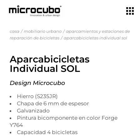
casa
mobiliario urbano
aparcamientos y estaciones de
reparación de bicicletas
aparcabicicletas individual sol
Aparcabicicletas
Individual SOL
Design Microcubo
Hierro (S235JR)
Chapa de 6 mm de espesor
Galvanizado
Pintura bicomponente en color Forge
Y764
Capacidad 4 bicicletas