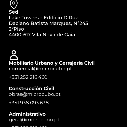
Sed
Lake Towers - Edifício D Rua
Daciano Batista Marques, Nº245
2ºPiso
4400-617 Vila Nova de Gaia
Mobiliario Urbano y Cerrajería Civil
comercial@microcubo.pt
+351 252 216 460
Construcción Civil
obras@microcubo.pt
+351 938 093 638
Administrativo
geral@microcubo.pt