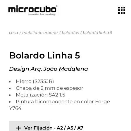
casa
mobiliario urbano
bolardos
bolardo linha 5
Bolardo Linha 5
Design Arq. João Madalena
Hierro (S235JR)
Chapa de 2 mm de espesor
Metalización SA2 1.5
Pintura bicomponente en color Forge
Y764
Ver Fijación - A2 / A5 / A7