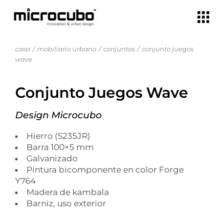
casa
mobiliario urbano
conjuntos
conjunto juegos
wave
Conjunto Juegos Wave
Design Microcubo
Hierro (S235JR)
Barra 100×5 mm
Galvanizado
Pintura bicomponente en color Forge
Y764
Madera de kambala
Barniz, uso exterior