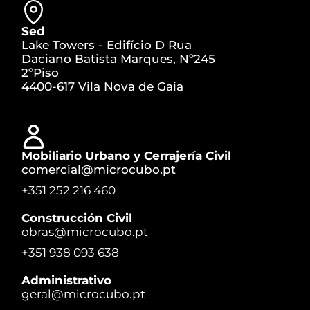
Sed
Lake Towers - Edifício D Rua
Daciano Batista Marques, Nº245
2ºPiso
4400-617 Vila Nova de Gaia
Mobiliario Urbano y Cerrajería Civil
comercial@microcubo.pt
+351 252 216 460
Construcción Civil
obras@microcubo.pt
+351 938 093 638
Administrativo
geral@microcubo.pt