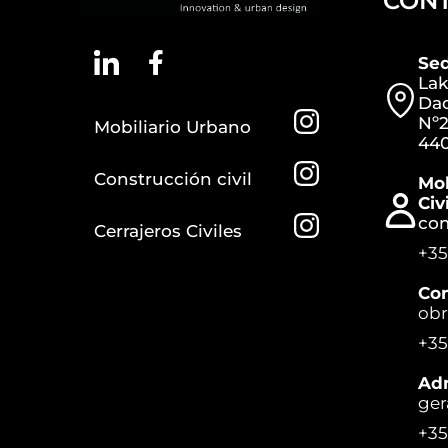
CON
Se
Lak
Dac
Nº2
Mobiliario Urbano
440
Construcción civil
Mob
Civi
co
Cerrajeros Civiles
+35
Con
ob
+35
Adm
ger
+35