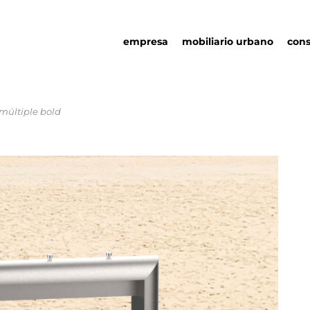
empresa
mobiliario urbano
cons
 múltiple bold
quienes somos
mobiliario urbano
responsabilidad social
asociaciones
sostenibilidad
detalles urbanos
ambiental
catálogo