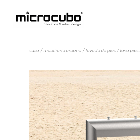
casa
mobiliario urbano
lavado de pies
lava pies