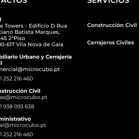
TACTOS
SERVICIOS
d
Construcción Civil
e Towers - Edifício D Rua
iano Batista Marques,
45 2ºPiso
Cerrajeros Civiles
0-617 Vila Nova de Gaia
iliario Urbano y Cerrajería
l
mercial@microcubo.pt
1 252 216 460
strucción Civil
ras@microcubo.pt
1 938 093 638
inistrativo
al@microcubo.pt
1 252 216 460