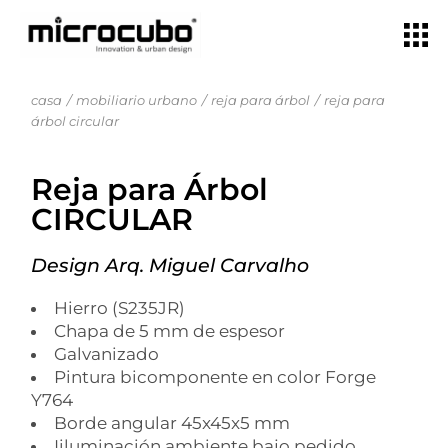
casa
mobiliario urbano
reja para árbol
reja para
árbol circular
Reja para Árbol
CIRCULAR
Design Arq. Miguel Carvalho
Hierro (S235JR)
Chapa de 5 mm de espesor
Galvanizado
Pintura bicomponente en color Forge
Y764
Borde angular 45x45x5 mm
Iiluminación ambiente bajo pedido