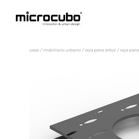
casa
mobiliario urbano
reja para árbol
reja para