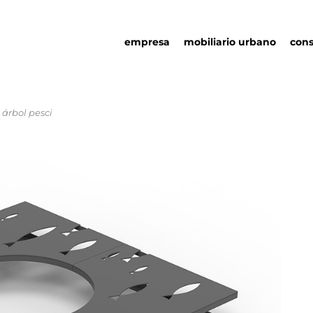
empresa
mobiliario urbano
cons
 árbol pesci
quienes somos
mobiliario urbano
responsabilidad social
asociaciones
sostenibilidad
detalles urbanos
ambiental
catálogo