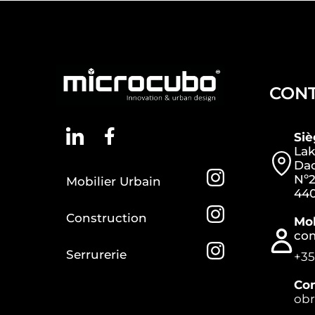
CON
Si
Lak
Dac
Nº2
Mobilier Urbain
440
Construction
Mob
co
Serrurerie
+35
Con
ob