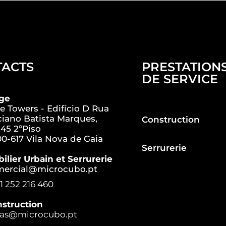
TACTS
PRESTATION
DE SERVICE
ège
e Towers - Edifício D Rua
iano Batista Marques,
Construction
45 2ºPiso
0-617 Vila Nova de Gaia
Serrurerie
ilier Urbain et Serrurerie
mercial@microcubo.pt
1 252 216 460
struction
ras@microcubo.pt