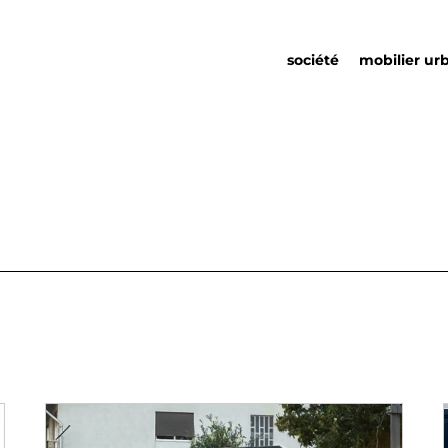
société
mobilier ur
qui nous sommes
mobilier urb
responsabilité sociale
partenariats
durabilité
détails urba
environnementale
catalogue