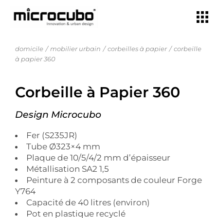
domicile
mobilier urbain
corbeilles à papier
corbeille
à papier 360
Corbeille à Papier 360
Design Microcubo
Fer (S235JR)
Tube Ø323×4 mm
Plaque de 10/5/4/2 mm d’épaisseur
Métallisation SA2 1,5
Peinture à 2 composants de couleur Forge
Y764
Capacité de 40 litres (environ)
Pot en plastique recyclé