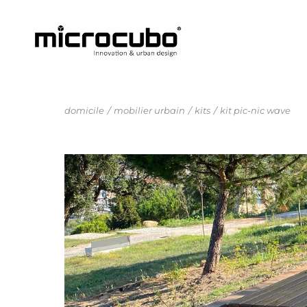
domicile
mobilier urbain
kits
kit pic-nic wave