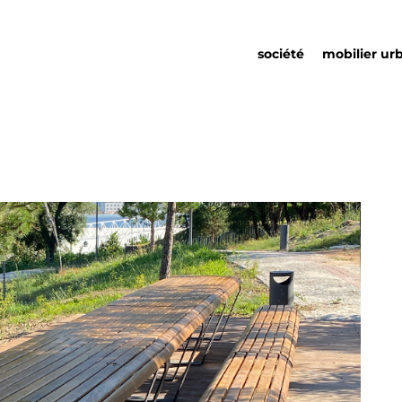
société
mobilier ur
qui nous sommes
mobilier urb
responsabilité sociale
partenariats
durabilité
détails urba
environnementale
catalogue