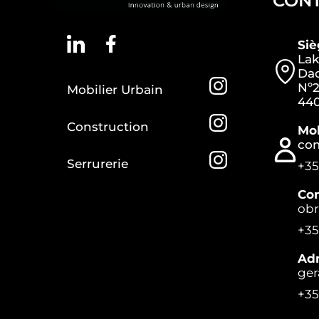
CON
Si
Lak
Dac
Nº2
Mobilier Urbain
440
Construction
Mob
co
Serrurerie
+35
Con
ob
+35
Adm
ger
+35