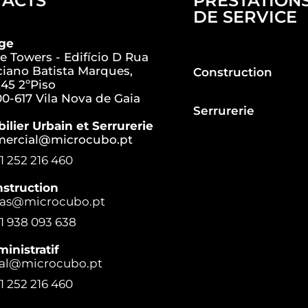
TACTS
PRESTATION
DE SERVICE
ège
e Towers - Edifício D Rua
iano Batista Marques,
Construction
45 2ºPiso
0-617 Vila Nova de Gaia
Serrurerie
ilier Urbain et Serrurerie
mercial@microcubo.pt
1 252 216 460
struction
ras@microcubo.pt
1 938 093 638
inistratif
al@microcubo.pt
1 252 216 460