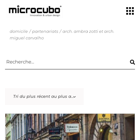
domicile
partenariats
arch. ambra zotti et arch.
miguel carvalho
Tri du plus récent au plus ancien