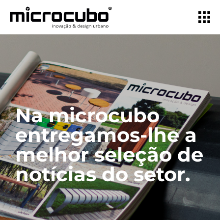
Na microcubo
entregamos-lhe a
melhor
seleção de
notícias do setor.