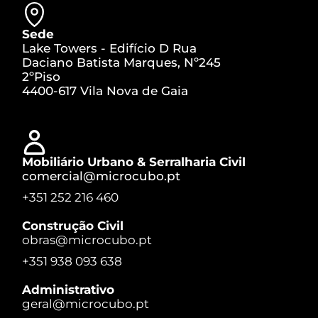
Sede
Lake Towers - Edifício D Rua
Daciano Batista Marques, Nº245
2ºPiso
4400-617 Vila Nova de Gaia
Mobiliário Urbano & Serralharia Civil
comercial@microcubo.pt
+351 252 216 460
Construção Civil
obras@microcubo.pt
+351 938 093 638
Administrativo
geral@microcubo.pt