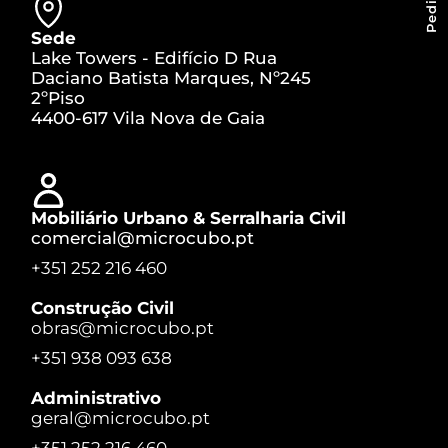
Sede
Lake Towers - Edifício D Rua
Daciano Batista Marques, Nº245
2ºPiso
4400-617 Vila Nova de Gaia
Mobiliário Urbano & Serralharia Civil
comercial@microcubo.pt
+351 252 216 460
Construção Civil
obras@microcubo.pt
+351 938 093 638
Administrativo
geral@microcubo.pt