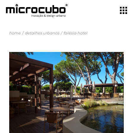
home
detalhes urbanos
falésia hotel