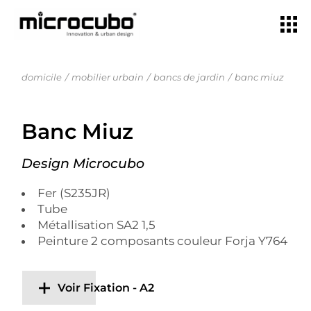
domicile
mobilier urbain
bancs de jardin
banc miuz
Banc Miuz
Design Microcubo
Fer (S235JR)
Tube
Métallisation SA2 1,5
Peinture 2 composants couleur Forja Y764
Voir Fixation - A2