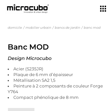
domicile
mobilier urbain
bancs de jardin
banc mod
Banc MOD
Design Microcubo
Acier (S235JR)
Plaque de 6 mm d’épaisseur
Métallisation SA2 1,5
Peinture à 2 composants de couleur Forge
Y764
Compact phénolique de 8 mm