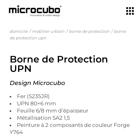
domicile
mobilier urbain
borne de protection
borne
de protection upn
Borne de Protection
UPN
Design Microcubo
Fer (S235JR)
UPN 80×6 mm
Feuille 6/8 mm d’épaisseur
Métallisation SA2 1,5
Peinture à 2 composants de couleur Forge
Y764