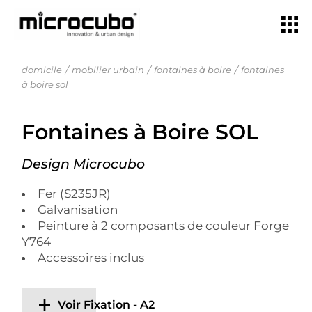
domicile
mobilier urbain
fontaines à boire
fontaines
à boire sol
Fontaines à Boire SOL
Design Microcubo
Fer (S235JR)
Galvanisation
Peinture à 2 composants de couleur Forge
Y764
Accessoires inclus
Voir Fixation - A2