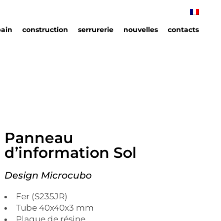
bain
construction
serrurerie
nouvelles
contacts
ain
ins
Panneau
d’information Sol
Design Microcubo
Fer (S235JR)
Tube 40x40x3 mm
Plaque de résine