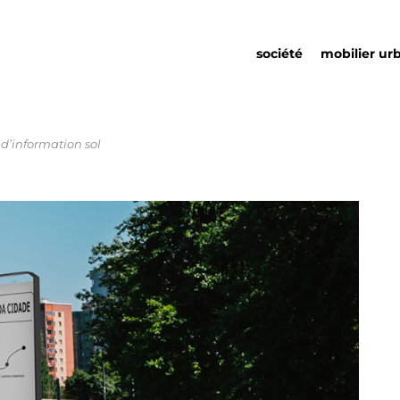
société
mobilier ur
’information sol
qui nous sommes
mobilier urb
responsabilité sociale
partenariats
durabilité
détails urba
environnementale
catalogue