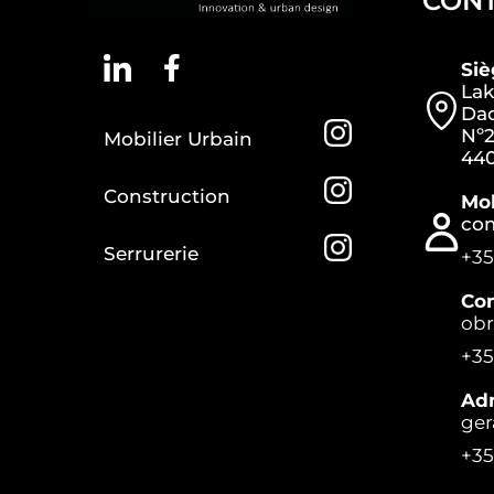
CON
Si
Lak
Dac
Nº2
Mobilier Urbain
440
Construction
Mob
co
Serrurerie
+35
Con
ob
+35
Adm
ger
+35