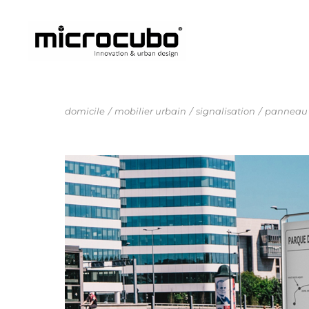
domicile
mobilier urbain
signalisation
panneau d