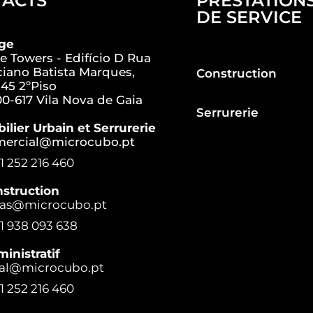
TACTS
PRESTATION
DE SERVICE
ège
e Towers - Edifício D Rua
iano Batista Marques,
Construction
45 2ºPiso
0-617 Vila Nova de Gaia
Serrurerie
ilier Urbain et Serrurerie
mercial@microcubo.pt
1 252 216 460
struction
ras@microcubo.pt
1 938 093 638
inistratif
al@microcubo.pt
1 252 216 460