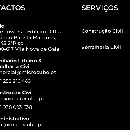
TACTOS
SERVIÇOS
de
Construção Civil
e Towers - Edifício D Rua
iano Batista Marques,
45 2ºPiso
Serralharia Civil
0-617 Vila Nova de Gaia
iliário Urbano &
ralharia Civil
mercial@microcubo.pt
1 252 216 460
strução Civil
ras@microcubo.pt
1 938 093 638
inistrativo
al@microcubo.pt