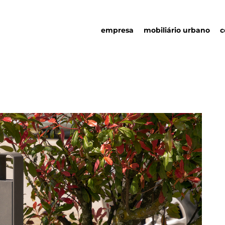
empresa
mobiliário urbano
c
quem somos
mobiliário urbano
responsabilidade
parcerias
social
detalhes urbanos
sustentabilidade
catálogo
ambiental