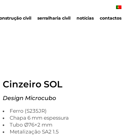
onstrução civil
serralharia civil
notícias
contactos
Cinzeiro SOL
Design Microcubo
Ferro (S235JR)
Chapa 6 mm espessura
Tubo Ø76×2 mm
Metalização SA2 1.5