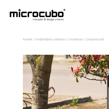
home
mobiliário urbano
cinzeiros
cinzeiro sol