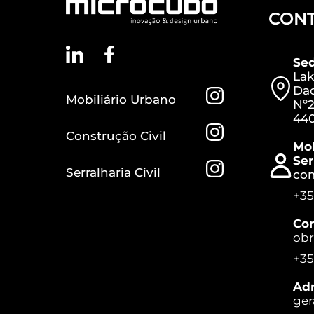
CON
Se
Lak
Dac
Mobiliário Urbano
Nº2
440
Construção Civil
Mob
Ser
Serralharia Civil
co
+35
Con
ob
+35
Adm
ger