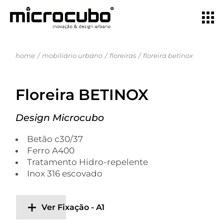
home
mobiliário urbano
floreiras
floreira betinox
Floreira BETINOX
Design Microcubo
Betão c30/37
Ferro A400
Tratamento Hidro-repelente
Inox 316 escovado
Ver Fixação - A1