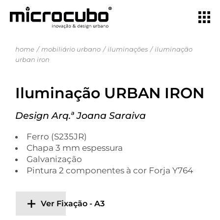
home
mobiliário urbano
iluminações
iluminação
urban iron
Iluminação URBAN IRON
Design Arq.ª Joana Saraiva
Ferro (S235JR)
Chapa 3 mm espessura
Galvanização
Pintura 2 componentes à cor Forja Y764
Ver Fixação - A3