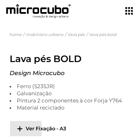
home
mobiliário urbano
lava pés
lava pés bold
Lava pés BOLD
Design Microcubo
Ferro (S235JR)
Galvanização
Pintura 2 componentes à cor Forja Y764
Material reciclado
Ver Fixação - A3