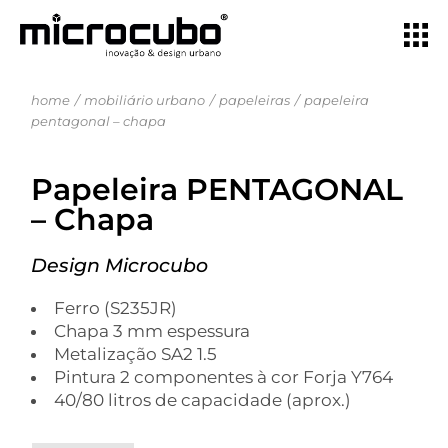
home
mobiliário urbano
papeleiras
papeleira
pentagonal – chapa
Papeleira PENTAGONAL
– Chapa
Design Microcubo
Ferro (S235JR)
Chapa 3 mm espessura
Metalização SA2 1.5
Pintura 2 componentes à cor Forja Y764
40/80 litros de capacidade (aprox.)