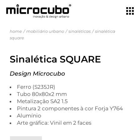
home
mobiliário urbano
sinaléticas
sinalética
square
Sinalética SQUARE
Design Microcubo
Ferro (S235JR)
Tubo 80x80x2 mm
Metalização SA2 1.5
Pintura 2 componentes à cor Forja Y764
Alumínio
Arte gráfica: Vinil em 2 faces