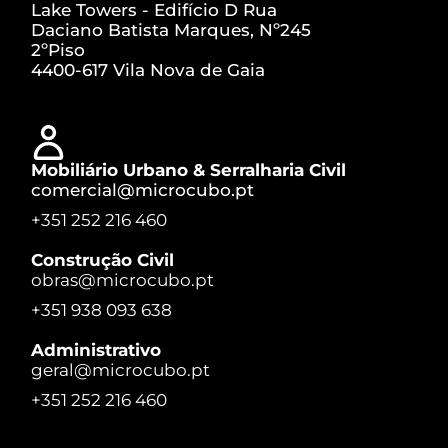
Lake Towers - Edifício D Rua
Daciano Batista Marques, Nº245
2ºPiso
4400-617 Vila Nova de Gaia
Mobiliário Urbano & Serralharia Civil
comercial@microcubo.pt
+351 252 216 460
Construção Civil
obras@microcubo.pt
+351 938 093 638
Administrativo
geral@microcubo.pt
+351 252 216 460