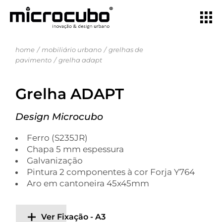
home
mobiliário urbano
grelhas de
pavimento
grelha adapt
Grelha ADAPT
Design Microcubo
Ferro (S235JR)
Chapa 5 mm espessura
Galvanização
Pintura 2 componentes à cor Forja Y764
Aro em cantoneira 45x45mm
Ver Fixação - A3