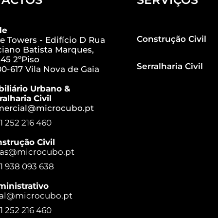
de
Construção Civil
e Towers - Edifício D Rua
iano Batista Marques,
45 2ºPiso
Serralharia Civil
0-617 Vila Nova de Gaia
iliário Urbano &
ralharia Civil
mercial@microcubo.pt
1 252 216 460
strução Civil
ras@microcubo.pt
1 938 093 638
inistrativo
al@microcubo.pt
1 252 216 460