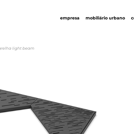
empresa
mobiliário urbano
c
grelha light beam
quem somos
mobiliário urbano
responsabilidade
parcerias
social
detalhes urbanos
sustentabilidade
catálogo
ambiental