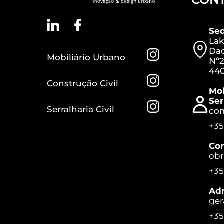
Se
Lak
Dac
Mobiliário Urbano
Nº2
440
Construção Civil
Mob
Ser
Serralharia Civil
co
+35
Con
ob
+35
Adm
ger
+35