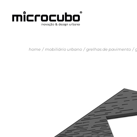
home
mobiliário urbano
grelhas de pavimento